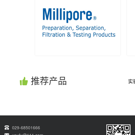
DWK
推荐产品
实
密理博(MILLIPORE)
029-68501666